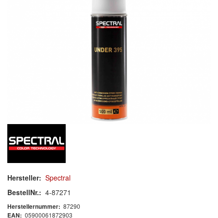
Mischlacke
Klarlack
Härter
Zusatzmittel
Verdünnung
Zubehör/Hilfsmittel
Spray
Polieren
Malerbedarf & Zubehör
Hersteller:
Spectral
Werkzeug & Maschinen
BestellNr.:
4-87271
Reinigen
87290
Herstellernummer:
05900061872903
EAN: