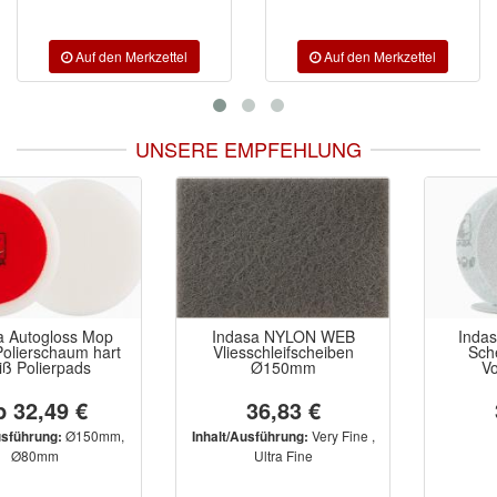
UNSERE EMPFEHLUNG
Indasa NYLON WEB
Indasa RHYNOCELL
Vliesschleifscheiben
Scheiben Ø75mm
Ø150mm
Vorpolitur (20)
36,83 €
36,13 €
Very Fine ,
Inhalt/Ausführung:
Ultra Fine