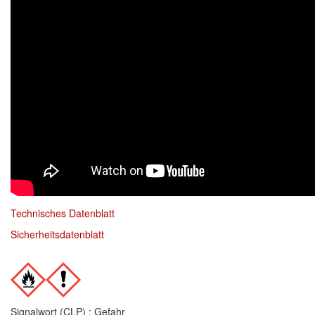
Spectral
(3)
StarChem
(5)
Sundstrom
(1)
Troton
(4)
Wibeco
(2)
ZVG
(1)
Technisches Datenblatt
Sicherheitsdatenblatt
Signalwort (CLP) : Gefahr