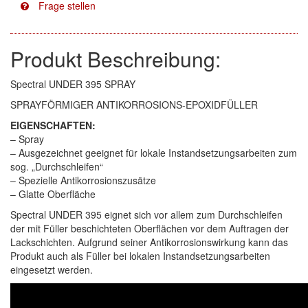
Facdos
(2)
Produkt Beschreibung:
Finixa
(5)
Spectral UNDER 395 SPRAY
Indasa
(113)
SPRAYFÖRMIGER ANTIKORROSIONS-EPOXIDFÜLLER
KWASNY
(2)
EIGENSCHAFTEN:
– Spray
Mirka
(8)
– Ausgezeichnet geeignet für lokale Instandsetzungsarbeiten zum
sog. „Durchschleifen“
no-name
(1)
– Spezielle Antikorrosionszusätze
– Glatte Oberfläche
Novol
(1)
Spectral UNDER 395 eignet sich vor allem zum Durchschleifen
der mit Füller beschichteten Oberflächen vor dem Auftragen der
Prevost
(3)
Lackschichten. Aufgrund seiner Antikorrosionswirkung kann das
Produkt auch als Füller bei lokalen Instandsetzungsarbeiten
Proma
(3)
eingesetzt werden.
Sia
(21)