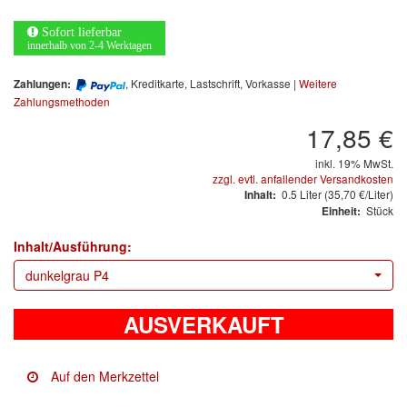
Arbeitsschutz
Sofort lieferbar
Luftfilter
innerhalb von 2-4 Werktagen
, Kreditkarte, Lastschrift, Vorkasse |
Weitere
Zahlungen:
Mischfarben
Zahlungsmethoden
Restposten
17,85 €
inkl. 19% MwSt.
Informationsmaterial
zzgl. evtl. anfallender Versandkosten
0.5
Liter
(35,70 €/Liter)
Inhalt:
MARKEN
Stück
Einheit:
Inhalt/Ausführung:
3M
(1)
dunkelgrau P4
Colad
(2)
AUSVERKAUFT
COLOR-EXPERT
(9)
E-D
(1)
EVERCOAT
(1)