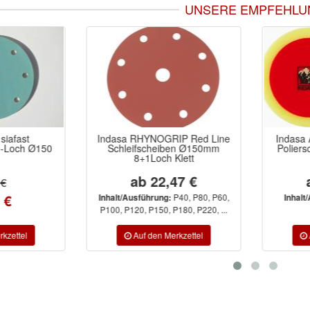
UNSERE EMPFEHLU
RIP Red Line
Indasa Autogloss Mop Yellow
Indasa
ben Ø150mm
Polierschaum mittlehart gelb
Schl
Klett
Polierpads
47 €
ab 19,39 €
P40, P80, P60,
Ø150mm,
Inhalt/Ausführung:
Inhalt/
P180, P220, ...
Ø80mm
P100, P