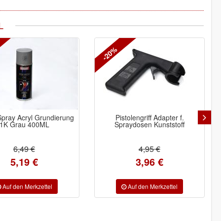
L
-20%
Spray Acryl Grundierung
Pistolengriff Adapter f.
1K Grau 400ML
Spraydosen Kunststoff
6,49 €
4,95 €
5,19 €
3,96 €