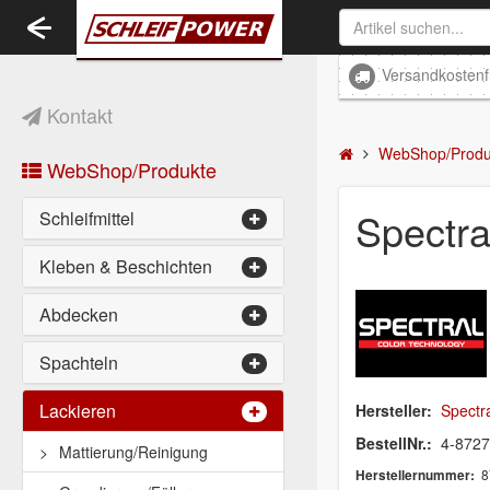
Toggle
navigation
Versandkostenf
Kontakt
WebShop/Produ
WebShop/Produkte
Spectra
Schleifmittel
Kleben & Beschichten
Abdecken
Spachteln
Lackieren
Hersteller:
Spectr
BestellNr.:
4-872
Mattierung/Reinigung
8
Herstellernummer: