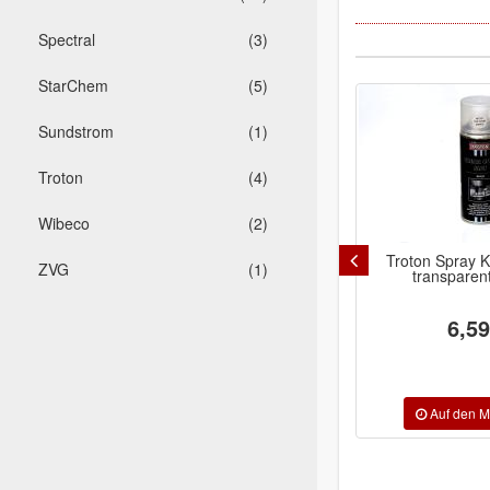
Spectral
(3)
StarChem
(5)
Sundstrom
(1)
Troton
(4)
Wibeco
(2)
Troton Spray K
ZVG
(1)
transparen
6,59