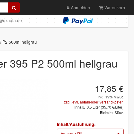
Anmelden
Warenkorb
o@oxaata.de
5 P2 500ml hellgrau
er 395 P2 500ml hellgrau
17,85 €
inkl. 19% MwSt.
zzgl. evtl. anfallender Versandkosten
0.5
Liter
(35,70 €/Liter)
Inhalt:
Stück
Einheit:
Inhalt/Ausführung:
hellgrau P2