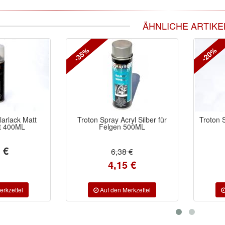
ÄHNLICHE ARTIKE
-35%
-20%
larlack Matt
Troton Spray Acryl Silber für
Troton 
t 400ML
Felgen 500ML
 €
6,38 €
4,15 €