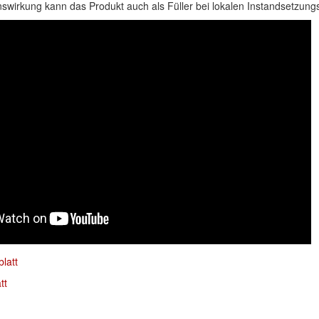
nswirkung kann das Produkt auch als Füller bei lokalen Instandsetzung
latt
tt