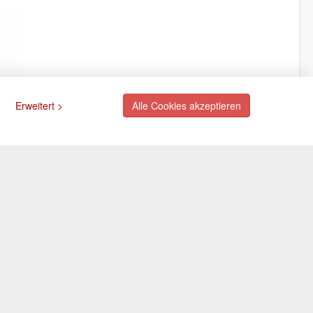
Erweitert >
Alle Cookies akzeptieren
ngsarten
Newsletter
Abonnieren Sie unseren
kostenlosen Newsletter und
rte (via PayPal)
verpassen Sie nie mehr
ift (via PayPal)
Neuigkeiten oder Aktionen!
e
Der Newsletter ist jederzeit über
Selbstabholung
einen Link in der eMail wieder
abbestellbar.