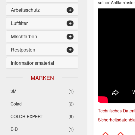
seiner Antikorrosio
Arbeitsschutz
Luftfilter
Mischfarben
Restposten
Informationsmaterial
MARKEN
3M
(1)
Colad
(2)
Technisches Datenb
COLOR-EXPERT
(9)
Sicherheitsdatenbla
E-D
(1)