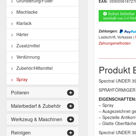
Grundierung/Füller
059000618727
EAN:
Mischlacke
Sofort lieferbar
innerhalb von 2-4 Wer
Klarlack
Zahlungen:
Härter
Lastschrift, Vorkasse |
Zahlungsmethoden
Zusatzmittel
Verdünnung
Produkt 
Zubehör/Hilfsmittel
Spray
Spectral UNDER 3
SPRAYFÖRMIGER 
Polieren
EIGENSCHAFTEN
– Spray
Malerbedarf & Zubehör
– Ausgezeichnet ge
– Spezielle Antikor
Werkzeug & Maschinen
– Glatte Oberfläch
Reinigen
Spectral UNDER 395