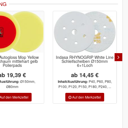
NG
 RHYNOGRIP White Line
Color Expert Abfallsäcke 25 St
eifscheiben Ø150mm
LDPE 60 my 120 Ltr.
6+1Loch
ab 14,45 €
8,85 €
P40, P60, P80,
Ausführung:
120, P150, P180, P240, ...