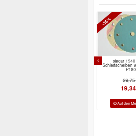
-35%
siacar 1940 siafast
Indasa RHYNOG
Schleifscheiben 9-Loch Ø150
Schleifschei
P180
8+1Loch 
ab 22,
29,75 €
19,34 €
Inhalt/Ausführung:
P100, P120, P150, 