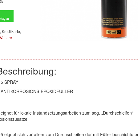
05
ktagen
, Kreditkarte,
Weitere
Beschreibung:
95 SPRAY
ANTIKORROSIONS-EPOXIDFÜLLER
:
eignet für lokale Instandsetzungsarbeiten zum sog. „Durchschleifen“
rosionszusätze
e
 eignet sich vor allem zum Durchschleifen der mit Füller beschichtet