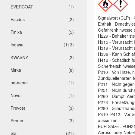
EVERCOAT
(1)
Signalwort (CLP) :
Facdos
(2)
Enthält : Dimethyl
Gefahrenhinweise (
Finixa
(5)
H229 - Behälter st
H315 - Verursacht 
Indasa
(113)
H319 - Verursacht
H336 - Kann Schlä
KWASNY
(2)
H412 - Schädlich fü
Sicherheitshinweise
Mirka
(8)
P210 - Von Hitze, 
Zündquellenarten f
no-name
(1)
P211 - Nicht gege
P251 - Nicht durch
Novol
(1)
P260 - Dampf, Aero
P273 - Freisetzung
Prevost
(3)
P280 - Schutzhands
P410+P412 - Vor S
aussetzen.
Proma
(3)
EUH Sätze : EUH21
Aerosol oder Nebel
Sia
(21)