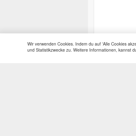
Wir verwenden Cookies. Indem du auf 'Alle Cookies akze
und Statistikzwecke zu. Weitere Informationen, kannst 
Service Hotli
Telefonische Beratu
+49(0)35383
Mo-Fr, 09:00 - 15:0