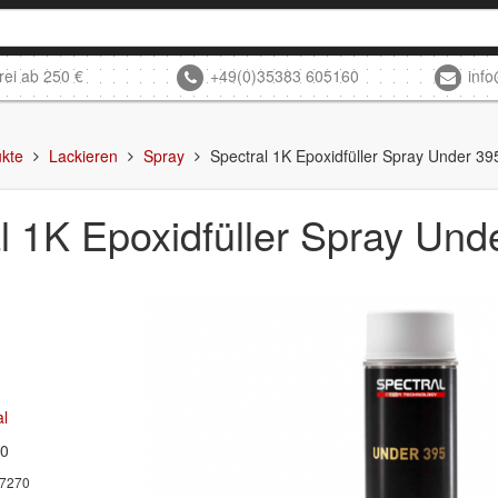
rei ab 250 €
+49(0)35383 605160
inf
kte
Lackieren
Spray
Spectral 1K Epoxidfüller Spray Under 39
l 1K Epoxidfüller Spray Und
al
70
7270