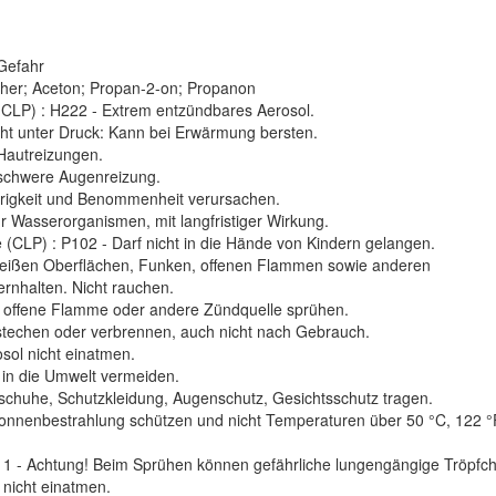
 Gefahr
ether; Aceton; Propan-2-on; Propanon
CLP) : H222 - Extrem entzündbares Aerosol.
eht unter Druck: Kann bei Erwärmung bersten.
Hautreizungen.
 schwere Augenreizung.
frigkeit und Benommenheit verursachen.
r Wasserorganismen, mit langfristiger Wirkung.
 (CLP) : P102 - Darf nicht in die Hände von Kindern gelangen.
heißen Oberflächen, Funken, offenen Flammen sowie anderen
ernhalten. Nicht rauchen.
n offene Flamme oder andere Zündquelle sprühen.
stechen oder verbrennen, auch nicht nach Gebrauch.
sol nicht einatmen.
 in die Umwelt vermeiden.
chuhe, Schutzkleidung, Augenschutz, Gesichtsschutz tragen.
onnenbestrahlung schützen und nicht Temperaturen über 50 °C, 122 °
1 - Achtung! Beim Sprühen können gefährliche lungengängige Tröpfch
 nicht einatmen.