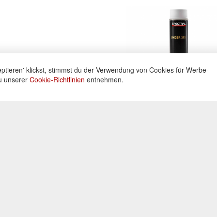
ptieren' klickst, stimmst du der Verwendung von Cookies für Werbe-
du unserer
Cookie-Richtlinien
entnehmen.
ne
Informationen
Zahlu
ng unter:
Datenschutz
Widerrufsbelehrung
Kreditka
 605160
Impressum
Lastschr
AGB
Vorkass
Kontakt
0 Uhr
Bar bei 
Cookies einstellungen