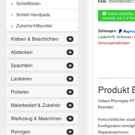
056039025621
EAN:
Schleifblüten
Sofort lieferbar
Schleif-Handpads
innerhalb von 2-4 Wer
Zubehör/Hilfsmittel
Zahlungen:
Lastschrift, Vorkasse |
Kleben & Beschichten
Zahlungsmethoden
Abdecken
Spachteln
Lackieren
Produkt 
Polieren
Indasa Rhynogrip HT 
Malerbedarf & Zubehör
Beenden
Werkzeug & Maschinen
Fortschrittlicher sta
Konfiguration ermögl
Reinigen
Reparaturprozess