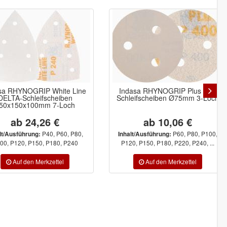
sa RHYNOGRIP White Line
Indasa RHYNOGRIP Plus Line
DELTA-Schleifscheiben
Schleifscheiben Ø75mm 3-Loch
50x150x100mm 7-Loch
ab 24,26 €
ab 10,06 €
P40, P60, P80,
P60, P80, P100,
lt/Ausführung:
Inhalt/Ausführung:
00, P120, P150, P180, P240
P120, P150, P180, P220, P240, ...