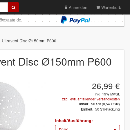
Anmelden
Warenkorb
o@oxaata.de
 Ultravent Disc Ø150mm P600
vent Disc Ø150mm P600
26,99 €
inkl. 19% MwSt.
zzgl. evtl. anfallender Versandkosten
50
Stk
(0,54 €/Stk)
Inhalt:
50 Stk/Packung
Einheit:
Inhalt/Ausführung:
P600