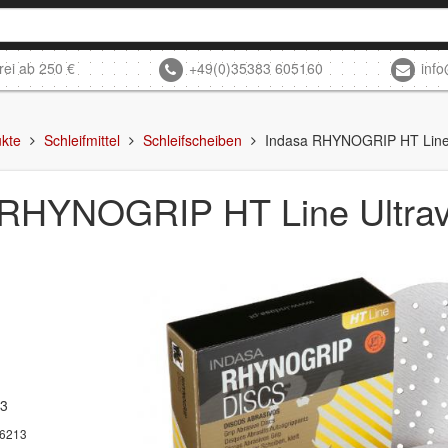
rei ab 250 €
+49(0)35383 605160
inf
kte
Schleifmittel
Schleifscheiben
Indasa RHYNOGRIP HT Line
 RHYNOGRIP HT Line Ultra
13
6213