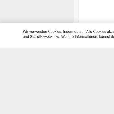
Wir verwenden Cookies. Indem du auf 'Alle Cookies akze
und Statistikzwecke zu. Weitere Informationen, kannst 
Service Hotli
Telefonische Beratu
+49(0)35383
Mo-Fr, 09:00 - 15:0