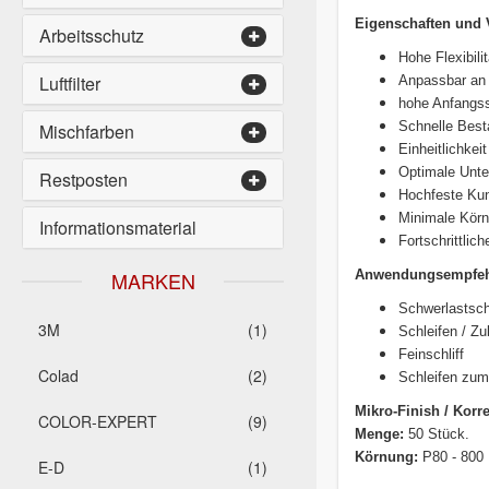
Eigenschaften und V
Arbeitsschutz
Hohe Flexibilit
Luftfilter
Anpassbar an 
hohe Anfangs
Schnelle Best
Mischfarben
Einheitlichkei
Optimale Unte
Restposten
Hochfeste Ku
Minimale Körn
Informationsmaterial
Fortschrittlic
MARKEN
Anwendungsempfeh
Schwerlastsch
3M
(1)
Schleifen / Zu
Feinschliff
Colad
(2)
Schleifen zum
Mikro-Finish / Korre
COLOR-EXPERT
(9)
Menge:
50 Stück.
Körnung:
P80 - 800
E-D
(1)