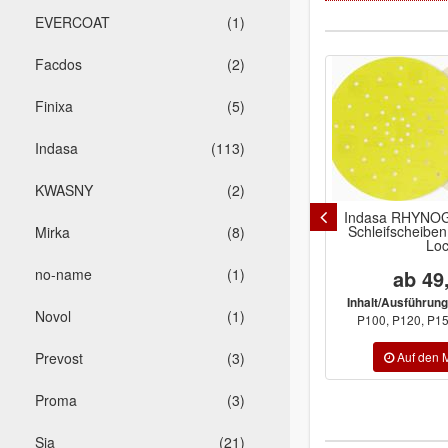
EVERCOAT
(1)
Facdos
(2)
Finixa
(5)
Indasa
(113)
KWASNY
(2)
Indasa RHYNOGR
Schleifscheib
Mirka
(8)
Lo
no-name
(1)
ab 49
Inhalt/Ausführung
Novol
(1)
P100, P120, P15
Prevost
(3)
Proma
(3)
Sia
(21)