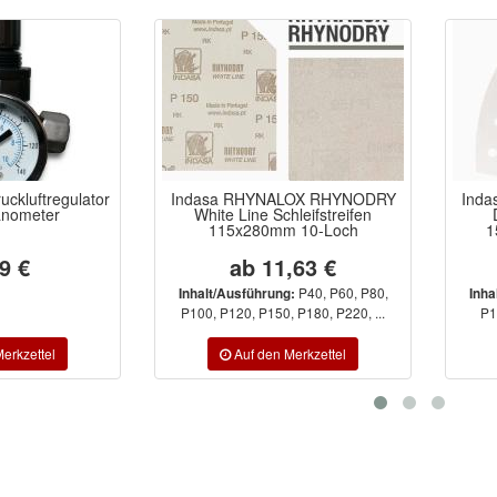
ckluftregulator
Indasa RHYNALOX RHYNODRY
Inda
anometer
White Line Schleifstreifen
115x280mm 10-Loch
1
9 €
ab 11,63 €
P40, P60, P80,
Inhalt/Ausführung:
Inha
P100, P120, P150, P180, P220, ...
P1