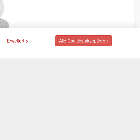
Erweitert >
Alle Cookies akzeptieren
ngsarten
Newsletter
Abonnieren Sie unseren
kostenlosen Newsletter und
rte (via PayPal)
verpassen Sie nie mehr
ift (via PayPal)
Neuigkeiten oder Aktionen!
e
Der Newsletter ist jederzeit über
Selbstabholung
einen Link in der eMail wieder
abbestellbar.