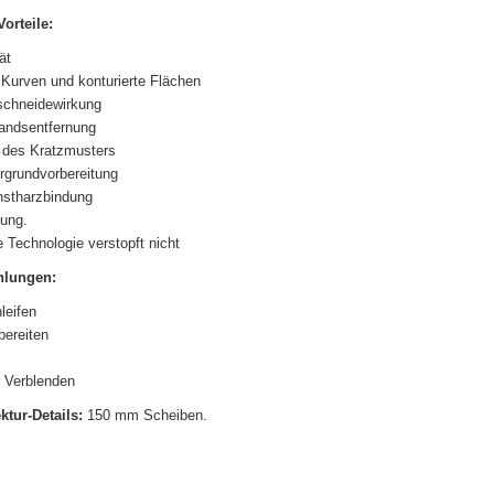
orteile:
ät
Kurven und konturierte Flächen
schneidewirkung
andsentfernung
t des Kratzmusters
rgrundvorbereitung
nstharzbindung
ung.
he Technologie verstopft nicht
lungen:
leifen
bereiten
 Verblenden
ktur-Details:
150 mm Scheiben.