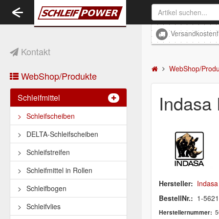
Toggle
navigation
Versandkostenf
Kontakt
WebShop/Produ
WebShop/Produkte
Indasa
Schleifmittel
Schleifscheiben
DELTA-Schleifscheiben
Schleifstreifen
Schleifmittel in Rollen
Hersteller:
Indasa
Schleifbogen
BestellNr.:
1-562
Schleifvlies
5
Herstellernummer: