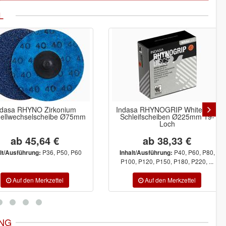
L
ndasa RHYNO Zirkonium
Indasa RHYNOGRIP White Line
ellwechselscheibe Ø75mm
Schleifscheiben Ø225mm 19-
Loch
ab 45,64 €
ab 38,33 €
P36, P50, P60
P40, P60, P80,
lt/Ausführung:
Inhalt/Ausführung:
P100, P120, P150, P180, P220, ...
NG