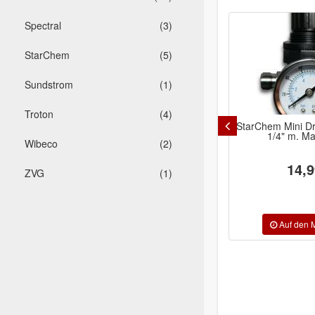
Spectral
(3)
StarChem
(5)
Sundstrom
(1)
Troton
(4)
MIRKA Q.Silver Scheiben 6-Loch
StarChem Mini Dru
GRIP Ø77mm
1/4" m. M
Wibeco
(2)
33,02 €
14,9
ZVG
(1)
P180, P240, P320,
Inhalt/Ausführung:
P400, P500