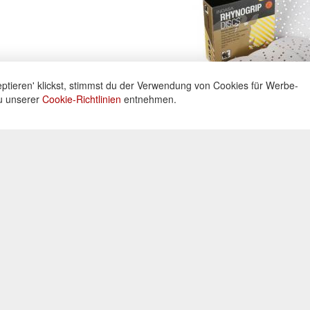
ptieren' klickst, stimmst du der Verwendung von Cookies für Werbe-
du unserer
Cookie-Richtlinien
entnehmen.
ne
Informationen
Zahlu
ng unter:
Datenschutz
Widerrufsbelehrung
Kreditka
 605160
Impressum
Lastschr
AGB
Vorkass
Kontakt
0 Uhr
Bar bei 
Cookies einstellungen