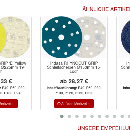
ÄHNLICHE ARTIKE
IP 'E' Yellow
Indasa RHYNOCUT GRIP
I
en Ø225mm 19-
Schleifscheiben Ø150mm 15-
Schn
ch
Loch
,33 €
ab 28,27 €
P40, P60, P80,
P40, P60, P80,
:
Inhalt/Ausführung:
Inha
0, P180, P240
P100, P120, P180, P320
UNSERE EMPFEHLU