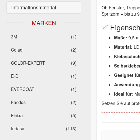
Informationsmaterial
Ob Fenster, Trepp
Spritzern – bis zu
9
MARKEN
✅ Eigensch
3M
(1)
Maße:
0,5 m 
Material:
LDP
Colad
(2)
Klebeschich
COLOR-EXPERT
(9)
Selbstkleben
Geeignet fü
E-D
(1)
Anwendung
EVERCOAT
(1)
Ideal für:
Mal
Facdos
(2)
Setzen Sie auf prof
Finixa
(5)
Indasa
(113)
-20%