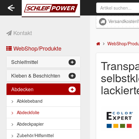
Toggle
navigation
Versandkostenf
Kontakt
WebShop/Produ
WebShop/Produkte
Transpa
Schleifmittel
selbstk
Kleben & Beschichten
lackier
Abdecken
Abklebeband
Abdeckfolie
Abdeckpapier
Zubehör/Hilfsmittel