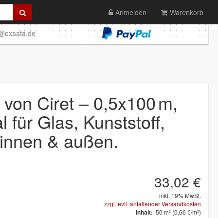
Anmelden
Warenkorb
o@oxaata.de
von Ciret – 0,5x100 m, selbstklebend & rückstandsfrei. Ideal für Glas,
von Ciret – 0,5x100 m,
 für Glas, Kunststoff,
 innen & außen.
33,02 €
inkl. 19% MwSt.
zzgl. evtl. anfallender Versandkosten
50
m²
(0,66 €/m²)
Inhalt: