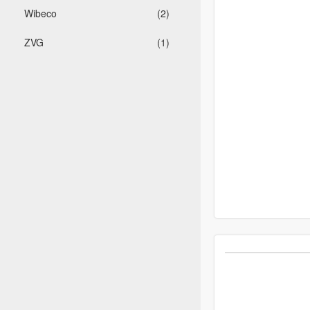
Wibeco
(2)
ZVG
(1)