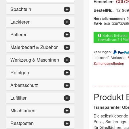
Hersteller:
COLO
Spachteln
BestellNr.:
12-96
9
Herstellernummer:
Lackieren
040133073205
EAN:
Polieren
Sofort lieferbar
innerhalb von 2-4 Wer
Malerbedarf & Zubehör
Zahlungen:
Lastschrift, Vorkasse |
Werkzeug & Maschinen
Zahlungsmethoden
Reinigen
Arbeitsschutz
Produkt 
Luftfilter
Transparenter Obe
Mischfarben
Die selbstklebende 
Putz-, Sanierungs-
Restposten
für Glasflächen, la