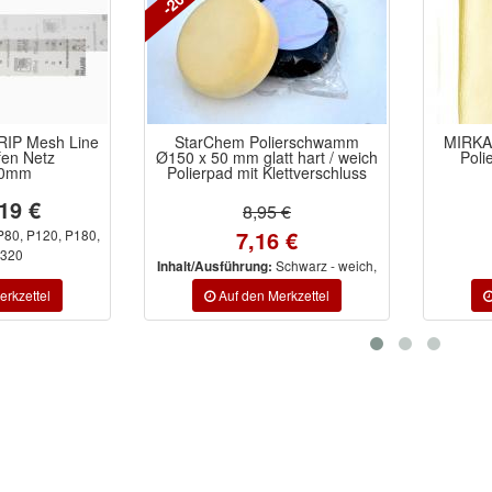
rChem Polierschwamm
MIRKA Polarshine Mikrofaser
 50 mm glatt hart / weich
Poliertuch 33x33cm gelb
rpad mit Klettverschluss
9,95 €
8,95 €
7,16 €
Schwarz - weich,
Ausführung:
Weiß - hart