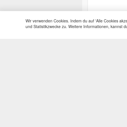
Wir verwenden Cookies. Indem du auf 'Alle Cookies akze
und Statistikzwecke zu. Weitere Informationen, kannst 
Service Hotli
Telefonische Beratu
+49(0)35383
Mo-Fr, 09:00 - 15:0