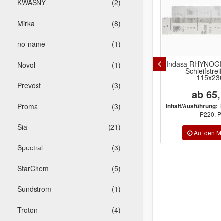
KWASNY
(2)
Mirka
(8)
no-name
(1)
Indasa RHYNOGRIP Mesh Line
Sta
Novol
(1)
Schleifstreifen Netz
Ø150 x
115x230mm
Polie
Prevost
(3)
ab 65,19 €
Proma
(3)
P80, P120, P180,
Inhalt/Ausführung:
P220, P320
Inhalt/
Sia
(21)
Spectral
(3)
StarChem
(5)
Sundstrom
(1)
Troton
(4)