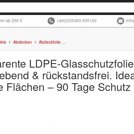
rei ab 250 €
+49(0)35383 605160
inf
kte
Abdecken
Abdeckfolie
Transparente LDPE-Glasschutzfolie 
rente LDPE-Glasschutzfolie 
lebend & rückstandsfrei. Ideal
te Flächen – 90 Tage Schutz