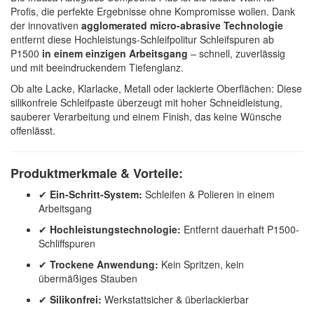
Profis, die perfekte Ergebnisse ohne Kompromisse wollen. Dank
der innovativen
agglomerated micro-abrasive Technologie
entfernt diese Hochleistungs-Schleifpolitur Schleifspuren ab
P1500
in einem einzigen Arbeitsgang
– schnell, zuverlässig
und mit beeindruckendem Tiefenglanz.
Ob alte Lacke, Klarlacke, Metall oder lackierte Oberflächen: Diese
silikonfreie Schleifpaste überzeugt mit hoher Schneidleistung,
sauberer Verarbeitung und einem Finish, das keine Wünsche
offenlässt.
Produktmerkmale & Vorteile:
✔
Ein-Schritt-System:
Schleifen & Polieren in einem
Arbeitsgang
✔
Hochleistungstechnologie:
Entfernt dauerhaft P1500-
Schliffspuren
✔
Trockene Anwendung:
Kein Spritzen, kein
übermäßiges Stauben
✔
Silikonfrei:
Werkstattsicher & überlackierbar