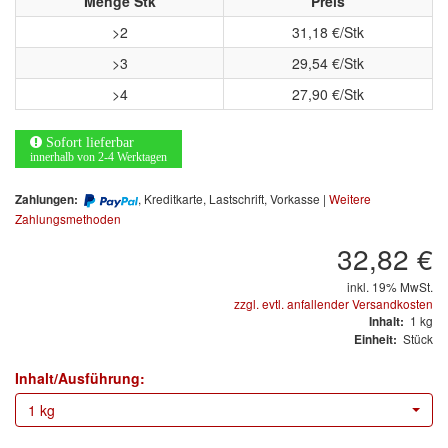
Menge Stk
Preis
no-name
(1)
>2
31,18 €/Stk
>3
29,54 €/Stk
Novol
(1)
>4
27,90 €/Stk
Prevost
(3)
Sofort lieferbar
Proma
(3)
innerhalb von 2-4 Werktagen
Sia
(21)
, Kreditkarte, Lastschrift, Vorkasse |
Weitere
Zahlungen:
Zahlungsmethoden
Spectral
(3)
32,82 €
StarChem
(5)
inkl. 19% MwSt.
zzgl. evtl. anfallender Versandkosten
Sundstrom
(1)
1
kg
Inhalt:
Stück
Einheit:
Troton
(4)
Inhalt/Ausführung:
Wibeco
(2)
1 kg
ZVG
(1)