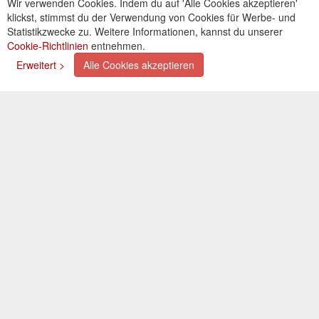
Wir verwenden Cookies. Indem du auf 'Alle Cookies akzeptieren'
Kontakt
klickst, stimmst du der Verwendung von Cookies für Werbe- und
Cookies einstellungen
Statistikzwecke zu. Weitere Informationen, kannst du unserer
Cookie-Richtlinien
entnehmen.
Zahlungsarten
Erweitert >
Alle Cookies akzeptieren
Kreditkarte (via PayPal)
Lastschrift (via PayPal)
Vorkasse
Bar bei Selbstabholung
Newsletter
Abonnieren Sie unseren kostenlosen Newsletter und
verpassen Sie nie mehr Neuigkeiten oder Aktionen!
Der Newsletter ist jederzeit über einen Link in der eMail
wieder abbestellbar.