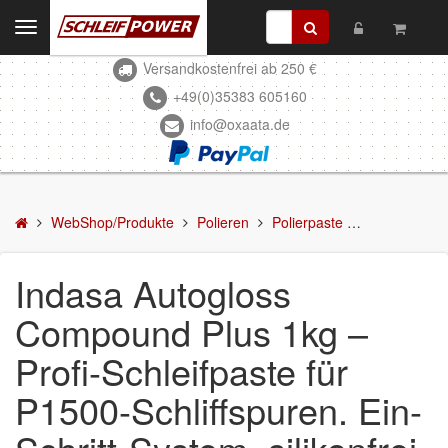
Toggle
navigation
Versandkostenfrei ab 250 €
Kontakt
+49(0)35383 605160
info@oxaata.de
WebShop/Produkte
Schleifmittel
Kleben & Beschichten
WebShop/Produkte
Polieren
Polierpaste
Indasa Autog
Abdecken
Indasa Autogloss
Spachteln
Compound Plus 1kg –
Lackieren
Profi-Schleifpaste für
Polieren
P1500-Schliffspuren. Ein-
Polierpaste