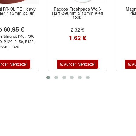
Facdos Freshpads Weiß
Magnetischer Mono-
Hart Ø90mm x 10mm Klett
Pistolenhalter für
1Stk.
Lackierpistole
6,95 €
2,32 €
1,62 €