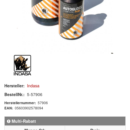
MARKEN
3M
(1)
Colad
(2)
COLOR-EXPERT
(9)
E-D
(1)
EVERCOAT
(1)
Facdos
(2)
Hersteller:
Indasa
Finixa
(5)
BestellNr.:
5-57906
Indasa
(113)
57906
Herstellernummer:
05603902578094
EAN:
KWASNY
(2)
Multi-Rabatt
Mirka
(8)