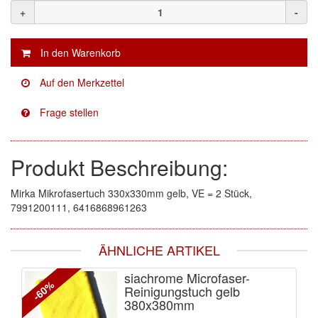
+
-
KWASNY
(2)
Mirka
(8)
no-name
(1)
Novol
(1)
Prevost
(3)
Produkt Beschreibung:
Proma
(3)
Sia
(21)
Mirka Mikrofasertuch 330x330mm gelb, VE = 2 Stück,
7991200111, 6416868961263
Spectral
(3)
ÄHNLICHE ARTIKEL
StarChem
(5)
siachrome Microfaser-
Sundstrom
(1)
-60%
Reinigungstuch gelb
380x380mm
Troton
(4)