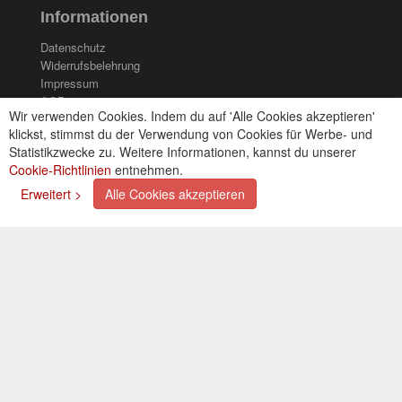
Informationen
Datenschutz
Widerrufsbelehrung
Impressum
AGB
Wir verwenden Cookies. Indem du auf 'Alle Cookies akzeptieren'
Kontakt
klickst, stimmst du der Verwendung von Cookies für Werbe- und
Cookies einstellungen
Statistikzwecke zu. Weitere Informationen, kannst du unserer
Cookie-Richtlinien
entnehmen.
Zahlungsarten
Erweitert >
Alle Cookies akzeptieren
Kreditkarte (via PayPal)
Lastschrift (via PayPal)
Vorkasse
Bar bei Selbstabholung
Newsletter
Abonnieren Sie unseren kostenlosen Newsletter und
verpassen Sie nie mehr Neuigkeiten oder Aktionen!
Der Newsletter ist jederzeit über einen Link in der eMail