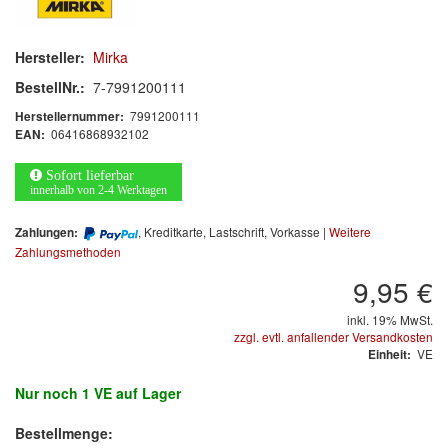
Informationsmaterial
Hersteller:
Mirka
MARKEN
BestellNr.:
7-7991200111
7991200111
Herstellernummer:
3M
(1)
06416868932102
EAN:
Colad
(2)
Sofort lieferbar
innerhalb von 2-4 Werktagen
COLOR-EXPERT
(9)
, Kreditkarte, Lastschrift, Vorkasse |
Weitere
Zahlungen:
Zahlungsmethoden
E-D
(1)
9,95 €
EVERCOAT
(1)
inkl. 19% MwSt.
zzgl. evtl. anfallender Versandkosten
Facdos
(2)
VE
Einheit:
Finixa
(5)
Nur noch
1 VE
auf Lager
Indasa
(113)
Bestellmenge: