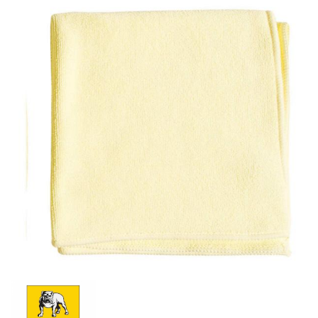
Werkzeug & Maschinen
Reinigen
Reinigungsmittel
Reinigungsscheiben
Mikrofasertuch
Putztücher
Müllsäcke/Abfallsystem
Arbeitsschutz
Luftfilter
Mischfarben
Restposten