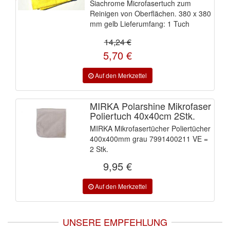
Siachrome Microfasertuch zum
Reinigen von Oberflächen. 380 x 380
Wibeco
(2)
mm gelb Lieferumfang: 1 Tuch
ZVG
(1)
14,24 €
5,70 €
MIRKA Polarshine Mikrofaser
Poliertuch 40x40cm 2Stk.
MIRKA Mikrofasertücher Poliertücher
400x400mm grau 7991400211 VE =
2 Stk.
9,95 €
UNSERE EMPFEHLUNG