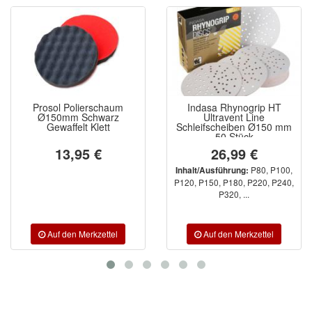
lierschaum
Indasa Rhynogrip HT
Indasa RHY
 Schwarz
Ultravent Line
Line Rollen
lt Klett
Schleifscheiben Ø150 mm
50 Stück
95 €
26,99 €
ab 6
P80, P100,
Inhalt/Ausführung:
Inhalt/Ausfüh
P120, P150, P180, P220, P240,
P80, P100, P1
P320, ...
P240