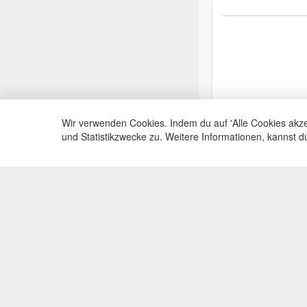
Wir verwenden Cookies. Indem du auf 'Alle Cookies akze
und Statistikzwecke zu. Weitere Informationen, kannst 
Service Hotli
Telefonische Beratu
+49(0)35383
Mo-Fr, 09:00 - 15:0