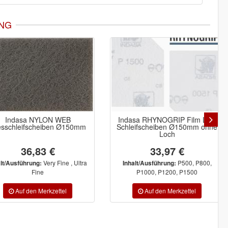
NG
ndasa NYLON WEB
Indasa RHYNOGRIP Film Line
chleifscheiben Ø150mm
Schleifscheiben Ø150mm ohne
Loch
36,83 €
33,97 €
Very Fine , Ultra
P500, P800,
usführung:
Inhalt/Ausführung:
Fine
P1000, P1200, P1500