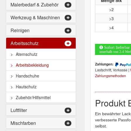
Menge Stk
Malerbedarf & Zubehör
>2
Werkzeug & Maschinen
>3
>4
Reinigen
Arbeitsschutz
Sofort lieferbar
innerhalb von 2-4 Wer
Atemschutz
Zahlungen:
Arbeitsbekleidung
Lastschrift, Vorkasse |
Handschuhe
Zahlungsmethoden
Hautschutz
Zubehör/Hilfsmittel
Produkt 
Luftfilter
Ein bewährter Lacki
verbesserte Passfo
Mischfarben
selbst.