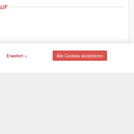
AUF
Erweitert >
Alle Cookies akzeptieren
ngsarten
Newsletter
Abonnieren Sie unseren
kostenlosen Newsletter und
rte (via PayPal)
verpassen Sie nie mehr
ift (via PayPal)
Neuigkeiten oder Aktionen!
e
Der Newsletter ist jederzeit über
Selbstabholung
einen Link in der eMail wieder
abbestellbar.