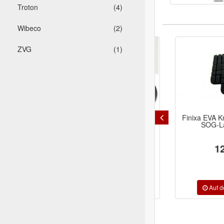
Troton
(4)
Wibeco
(2)
-30%
ZVG
(1)
Umrüstset siaklett 9089
Finixa EVA Kniepa
selbstklebend oh.Loch
SOG-Lacki
Ø150mm
12,2
8,78 €
6,15 €