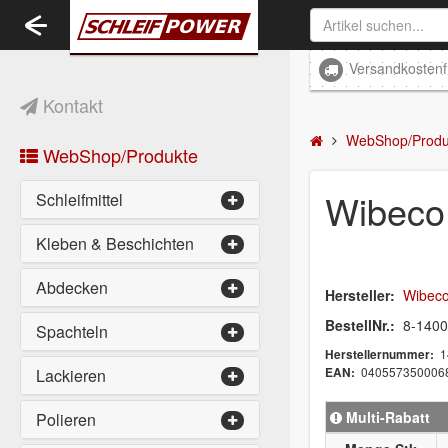
Toggle
navigation
Versandkostenf
Kontakt
WebShop/Produ
WebShop/Produkte
Wibeco
Schleifmittel
Kleben & Beschichten
Abdecken
Hersteller:
Wibec
BestellNr.:
8-1400
Spachteln
1
Herstellernummer:
040557350006
Lackieren
EAN:
Multi-Rabatt
Polieren