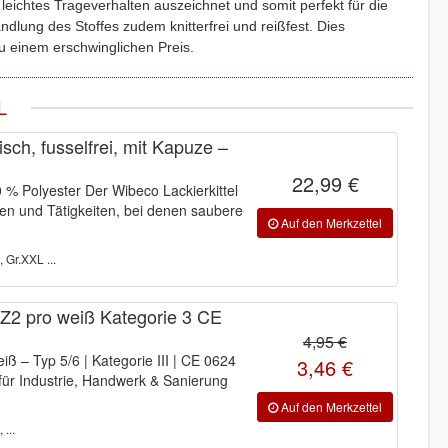
leichtes Trageverhalten auszeichnet und somit perfekt für die
ndlung des Stoffes zudem knitterfrei und reißfest. Dies
u einem erschwinglichen Preis.
L
isch, fusselfrei, mit Kapuze –
22,99 €
 % Polyester Der Wibeco Lackierkittel
iten und Tätigkeiten, bei denen saubere
 Gr.XXL ...
Z2 pro weiß Kategorie 3 CE
4,95 €
 – Typ 5/6 | Kategorie III | CE 0624
3,46 €
 für Industrie, Handwerk & Sanierung
...