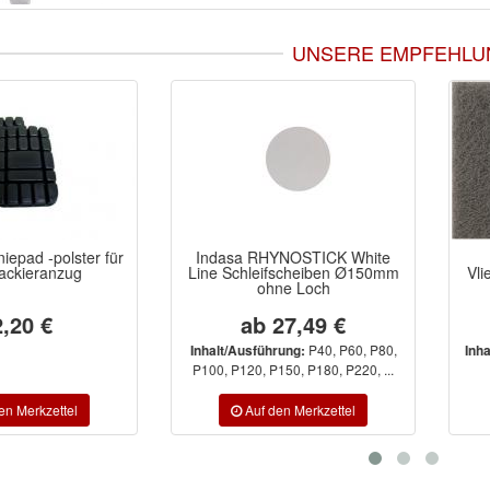
UNSERE EMPFEHLU
d -polster für
Indasa RHYNOSTICK White
I
eranzug
Line Schleifscheiben Ø150mm
Vliess
ohne Loch
0 €
ab 27,49 €
P40, P60, P80,
Inhalt/Ausführung:
Inhalt/A
P100, P120, P150, P180, P220, ...