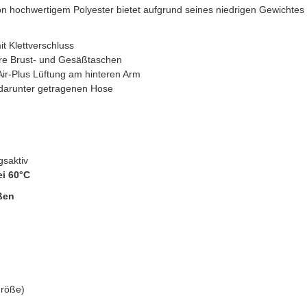
on hochwertigem Polyester bietet aufgrund seines niedrigen Gewichte
t Klettverschluss
re Brust- und Gesäßtaschen
Air-Plus Lüftung am hinteren Arm
r darunter getragenen Hose
saktiv
i 60°C
ßen
größe)