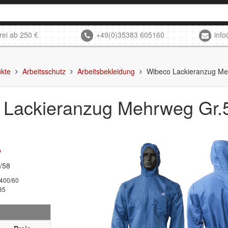
rei ab 250 €
+49(0)35383 605160
inf
kte
Arbeitsschutz
Arbeitsbekleidung
Wibeco Lackieranzug Me
 Lackieranzug Mehrweg Gr.
o
/58
400/60
85