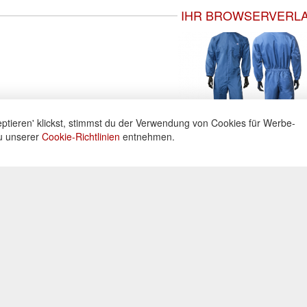
IHR BROWSERVERL
ptieren' klickst, stimmst du der Verwendung von Cookies für Werbe-
du unserer
Cookie-Richtlinien
entnehmen.
ne
Informationen
Zahlu
ng unter:
Datenschutz
Widerrufsbelehrung
Kreditka
 605160
Impressum
Lastschr
AGB
Vorkass
Kontakt
0 Uhr
Bar bei 
Cookies einstellungen