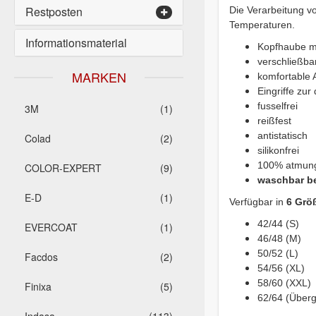
Restposten
Die Verarbeitung v
Temperaturen.
Informationsmaterial
Kopfhaube mi
verschließba
MARKEN
komfortable 
Eingriffe zu
fusselfrei
3M
(1)
reißfest
antistatisch
Colad
(2)
silikonfrei
100% atmung
COLOR-EXPERT
(9)
waschbar be
E-D
(1)
Verfügbar in
6 Grö
42/44 (S)
EVERCOAT
(1)
46/48 (M)
50/52 (L)
Facdos
(2)
54/56 (XL)
58/60 (XXL)
Finixa
(5)
62/64 (Über