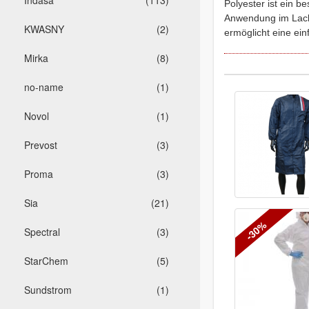
Indasa
(113)
Polyester ist ein b
Anwendung im Lackie
KWASNY
(2)
ermöglicht eine ei
Mirka
(8)
no-name
(1)
Novol
(1)
Prevost
(3)
Proma
(3)
Sia
(21)
-30%
Spectral
(3)
StarChem
(5)
Sundstrom
(1)