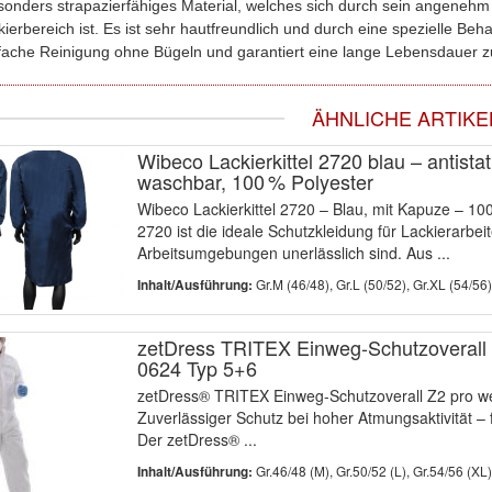
esonders strapazierfähiges Material, welches sich durch sein angenehm 
rbereich ist. Es ist sehr hautfreundlich und durch eine spezielle Beha
nfache Reinigung ohne Bügeln und garantiert eine lange Lebensdauer z
ÄHNLICHE ARTIKE
Wibeco Lackierkittel 2720 blau – antistat
waschbar, 100 % Polyester
Wibeco Lackierkittel 2720 – Blau, mit Kapuze – 100
2720 ist die ideale Schutzkleidung für Lackierarbe
Arbeitsumgebungen unerlässlich sind. Aus ...
Gr.M (46/48), Gr.L (50/52), Gr.XL (54/56),
Inhalt/Ausführung:
zetDress TRITEX Einweg-Schutzoverall 
0624 Typ 5+6
zetDress® TRITEX Einweg-Schutzoverall Z2 pro weiß
Zuverlässiger Schutz bei hoher Atmungsaktivität –
Der zetDress® ...
Gr.46/48 (M), Gr.50/52 (L), Gr.54/56 (XL), 
Inhalt/Ausführung: