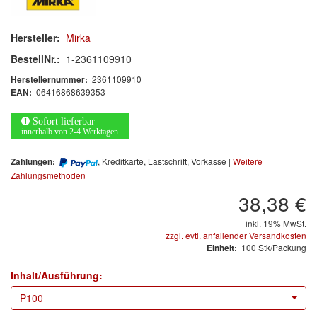
Arbeitsschutz
Luftfilter
Hersteller:
Mirka
BestellNr.:
1-2361109910
Mischfarben
2361109910
Herstellernummer:
06416868639353
EAN:
Restposten
Sofort lieferbar
Informationsmaterial
innerhalb von 2-4 Werktagen
, Kreditkarte, Lastschrift, Vorkasse |
Weitere
MARKEN
Zahlungen:
Zahlungsmethoden
38,38 €
3M
(1)
inkl. 19% MwSt.
Colad
(2)
zzgl. evtl. anfallender Versandkosten
100 Stk/Packung
Einheit:
COLOR-EXPERT
(9)
Inhalt/Ausführung:
E-D
(1)
P100
EVERCOAT
(1)