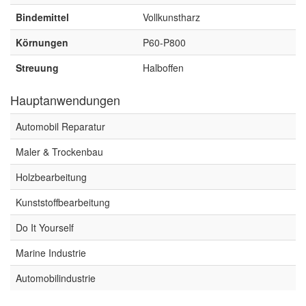
Spectral
(3)
Bindemittel
Vollkunstharz
StarChem
(5)
Körnungen
P60-P800
Sundstrom
(1)
Streuung
Halboffen
Troton
(4)
Hauptanwendungen
Wibeco
(2)
Automobil Reparatur
ZVG
(1)
Maler & Trockenbau
Holzbearbeitung
Kunststoffbearbeitung
Do It Yourself
Marine Industrie
Automobilindustrie