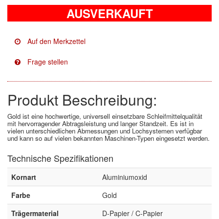
AUSVERKAUFT
Facdos
(2)
Finixa
(5)
Indasa
(113)
KWASNY
(2)
Produkt Beschreibung:
Mirka
(8)
Gold ist eine hochwertige, universell einsetzbare Schleifmittelqualität
no-name
(1)
mit hervorragender Abtragsleistung und langer Standzeit. Es ist in
vielen unterschiedlichen Abmessungen und Lochsystemen verfügbar
und kann so auf vielen bekannten Maschinen-Typen eingesetzt werden.
Novol
(1)
Technische Spezifikationen
Prevost
(3)
Kornart
Aluminiumoxid
Proma
(3)
Farbe
Gold
Sia
(21)
Trägermaterial
D-Papier / C-Papier