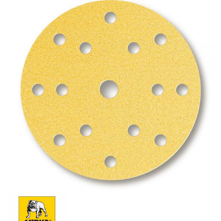
Schleif-Handpads
Zubehör/Hilfsmittel
Kleben & Beschichten
Abdecken
Spachteln
Lackieren
Polieren
Malerbedarf & Zubehör
Werkzeug & Maschinen
Reinigen