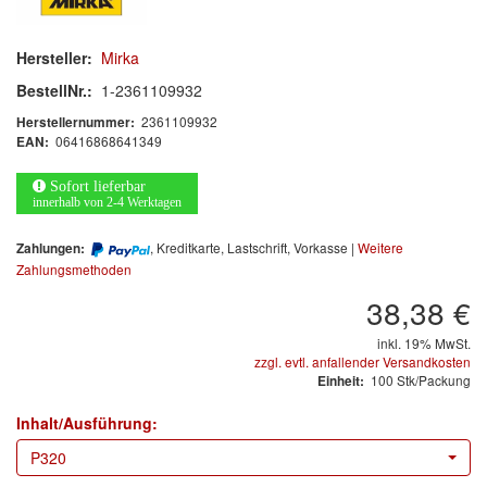
Arbeitsschutz
Luftfilter
Hersteller:
Mirka
BestellNr.:
1-2361109932
Mischfarben
2361109932
Herstellernummer:
06416868641349
EAN:
Restposten
Sofort lieferbar
Informationsmaterial
innerhalb von 2-4 Werktagen
, Kreditkarte, Lastschrift, Vorkasse |
Weitere
MARKEN
Zahlungen:
Zahlungsmethoden
38,38 €
3M
(1)
inkl. 19% MwSt.
Colad
(2)
zzgl. evtl. anfallender Versandkosten
100 Stk/Packung
Einheit:
COLOR-EXPERT
(9)
Inhalt/Ausführung:
E-D
(1)
P320
EVERCOAT
(1)