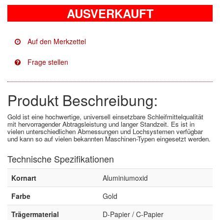
AUSVERKAUFT
Facdos
(2)
Finixa
(5)
Indasa
(113)
KWASNY
(2)
Produkt Beschreibung:
Mirka
(8)
Gold ist eine hochwertige, universell einsetzbare Schleifmittelqualität
no-name
(1)
mit hervorragender Abtragsleistung und langer Standzeit. Es ist in
vielen unterschiedlichen Abmessungen und Lochsystemen verfügbar
und kann so auf vielen bekannten Maschinen-Typen eingesetzt werden.
Novol
(1)
Technische Spezifikationen
Prevost
(3)
Kornart
Aluminiumoxid
Proma
(3)
Farbe
Gold
Sia
(21)
Trägermaterial
D-Papier / C-Papier