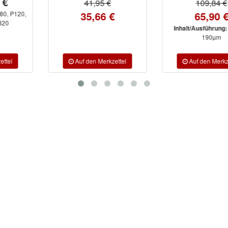
41,95 €
109,84 €
35,66 €
65,90 €
125µm,
Inhalt/Ausführung:
190µm