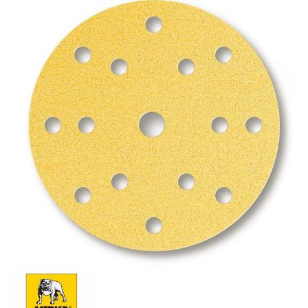
Schleif-Handpads
Zubehör/Hilfsmittel
Kleben & Beschichten
Abdecken
Spachteln
Lackieren
Polieren
Malerbedarf & Zubehör
Werkzeug & Maschinen
Reinigen