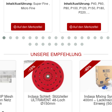
Super Fine ,
P40, P60,
Inhalt/Ausführung:
Inhalt/Ausführung:
Micro Fine
P80, P100, P120, P150, P180,
P220, ...
UNSERE EMPFEHLUNG
-15%
-40%
Indasa Schleif- Stützteller
Indasa Mixing System Kit
ULTRAVENT 48-Loch
400ml – Lackmischbecher
Ø150mm
Einweg (50x)