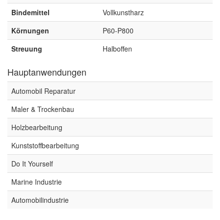
Spectral
(3)
Bindemittel
Vollkunstharz
StarChem
(5)
Körnungen
P60-P800
Sundstrom
(1)
Streuung
Halboffen
Troton
(4)
Hauptanwendungen
Wibeco
(2)
Automobil Reparatur
ZVG
(1)
Maler & Trockenbau
Holzbearbeitung
Kunststoffbearbeitung
Do It Yourself
Marine Industrie
Automobilindustrie