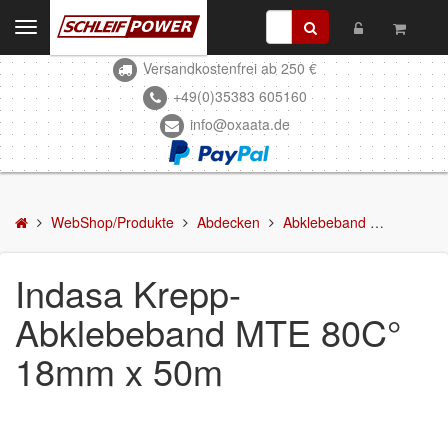
Toggle
navigation
Versandkostenfrei ab 250 €
Kontakt
+49(0)35383 605160
info@oxaata.de
WebShop/Produkte
Schleifmittel
Kleben & Beschichten
WebShop/Produkte
Abdecken
Abklebeband
Indasa 
Abdecken
Indasa Krepp-
Abklebeband
Abklebeband MTE 80C°
Abdeckfolie
18mm x 50m
Abdeckpapier
Zubehör/Hilfsmittel