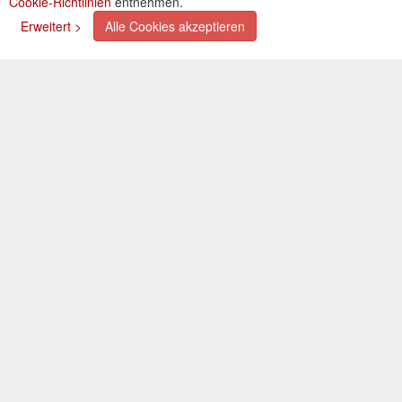
Cookie-Richtlinien
entnehmen.
Zahlungsarten
Erweitert >
Alle Cookies akzeptieren
Kreditkarte (via PayPal)
Lastschrift (via PayPal)
Vorkasse
Bar bei Selbstabholung
Newsletter
Abonnieren Sie unseren kostenlosen Newsletter und
verpassen Sie nie mehr Neuigkeiten oder Aktionen!
Der Newsletter ist jederzeit über einen Link in der eMail
wieder abbestellbar.
© 2026 OXAATA GmbH
Impressum
AGB
Kontakt