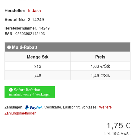
Hersteller:
Indasa
MARKEN
BestellNr.:
3-14249
3M
(1)
14249
Herstellernummer:
05603902142493
EAN:
Colad
(2)
Multi-Rabatt
COLOR-EXPERT
(9)
Menge Stk
Preis
E-D
(1)
>12
1,63 €/Stk
>48
1,49 €/Stk
EVERCOAT
(1)
Sofort lieferbar
Facdos
(2)
innerhalb von 2-4 Werktagen
Finixa
(5)
, Kreditkarte, Lastschrift, Vorkasse |
Weitere
Zahlungen:
Zahlungsmethoden
Indasa
(113)
1,75 €
KWASNY
(2)
inkl. 19% MwSt.