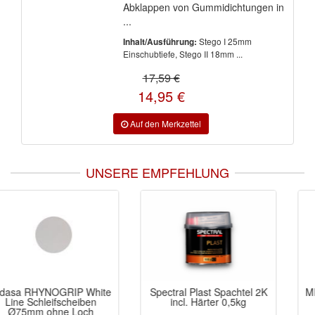
Abklappen von Gummidichtungen in
...
Stego I 25mm
Inhalt/Ausführung:
Einschubtiefe, Stego II 18mm ...
17,59 €
14,95 €
UNSERE EMPFEHLUNG
Spectral Plast Spachtel 2K
MIRKA Goldflex Soft Rollen
incl. Härter 0,5kg
ungelocht 115x125mm