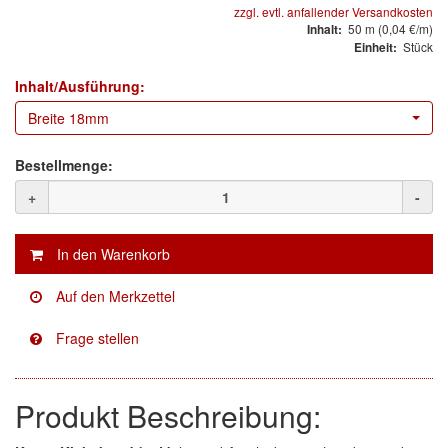
zzgl. evtl. anfallender Versandkosten
Mirka
(8)
50
m
(0,04 €/m)
Inhalt:
Stück
Einheit:
no-name
(1)
Inhalt/Ausführung:
Novol
(1)
Breite 18mm
Prevost
(3)
Bestellmenge:
Proma
(3)
+
-
Sia
(21)
Spectral
(3)
StarChem
(5)
Sundstrom
(1)
Troton
(4)
Produkt Beschreibung:
Wibeco
(2)