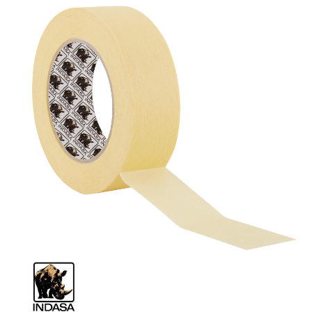
Spachteln
Lackieren
Polieren
Malerbedarf & Zubehör
Werkzeug & Maschinen
Reinigen
Arbeitsschutz
Luftfilter
Mischfarben
Restposten
Informationsmaterial