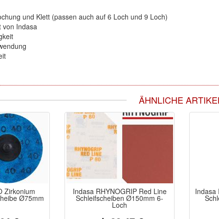
ochung und Klett (passen auch auf 6 Loch und 9 Loch)
t von Indasa
gkeit
rwendung
it
ÄHNLICHE ARTIKE
 Zirkonium
Indasa RHYNOGRIP Red Line
Indasa
scheibe Ø75mm
Schleifscheiben Ø150mm 6-
Schl
Loch