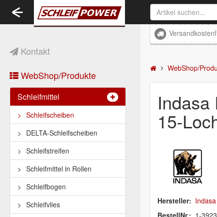
Toggle
navigation
Versandkostenf
Kontakt
WebShop/Produ
WebShop/Produkte
Indasa
Schleifmittel
15-Loch
Schleifscheiben
DELTA-Schleifscheiben
Schleifstreifen
Schleifmittel in Rollen
Schleifbogen
Hersteller:
Indasa
Schleifvlies
BestellNr.:
1-392