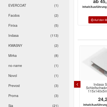
ab 45,
EVERCOAT
(1)
Inhalt/Ausführung
Facdos
(2)
Finixa
(5)
Indasa
(113)
KWASNY
(2)
Mirka
(8)
no-name
(1)
Novol
(1)
Indasa RHYNODRY RHYNALOX
Indasa 
Prevost
(3)
White Line Schleifbogen
Schleifschwämm
230X280mm für
115x140x5mm
Trockenschleifarbeiten
Proma
(3)
ab 19,64 €
24,2
P40, P60, P80,
Inhalt/Ausführung:
Inhalt/Ausführung:
Sia
(21)