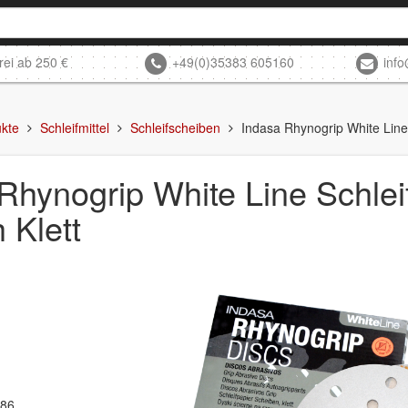
rei ab 250 €
+49(0)35383 605160
inf
kte
Schleifmittel
Schleifscheiben
Indasa Rhynogrip White Lin
 Rhynogrip White Line Schl
 Klett
386