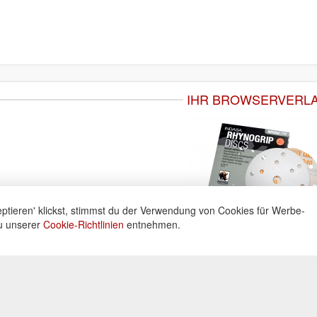
IHR BROWSERVERL
ptieren' klickst, stimmst du der Verwendung von Cookies für Werbe-
du unserer
Cookie-Richtlinien
entnehmen.
ne
Informationen
Zahlu
ng unter:
Datenschutz
Widerrufsbelehrung