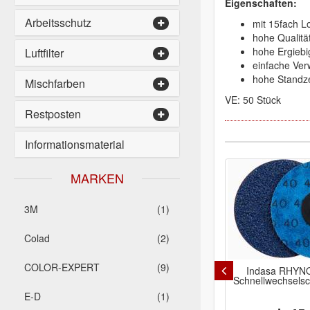
Eigenschaften:
Arbeitsschutz
mit 15fach L
hohe Qualitä
hohe Ergiebi
Luftfilter
einfache Ve
hohe Standze
Mischfarben
VE: 50 Stück
Restposten
Informationsmaterial
MARKEN
3M
(1)
Colad
(2)
COLOR-EXPERT
(9)
Indasa RHYNO
Schnellwechsel
E-D
(1)