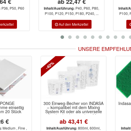
64 €
ab 22,47 €
P36, P50, P60
P40, P60, P80,
:
Inhalt/Ausführung:
Inhalt/
P100, P120, P150, P180, P240, ...
P100, P
UNSERE EMPFEHLU
-40%
SPONGE
300 Einweg-Becher von INDASA
Indasa
e einseitig
– kompatibel mit dem Mixing
 20 Stück
System Kit oder als universelle
Lackierbecher nutzbar. Mit
präziser Mischskala, silikonfrei,
6 €
ab 43,41 €
stapelbar.
Medium , Fine ,
800ml, 600ml,
Inhalt/Ausführung:
Inhalt/