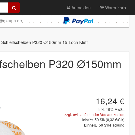
Anmelden
Warenkorb
o@oxaata.de
e Schleifscheiben P320 Ø150mm 15-Loch Klett
eifscheiben P320 Ø150mm
16,24 €
inkl. 19% MwSt.
zzgl. evtl. anfallender Versandkosten
50
Stk
(0,32 €/Stk)
Inhalt:
50 Stk/Packung
Einheit: