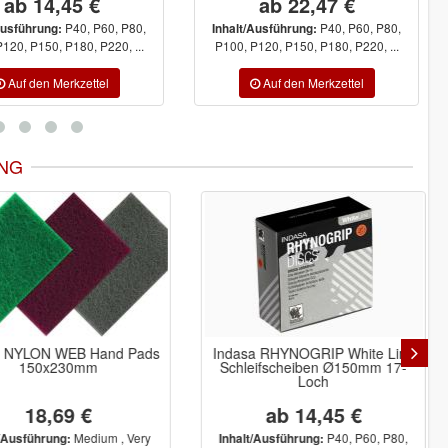
ab 14,45 €
ab 22,47 €
P40, P60, P80,
P40, P60, P80,
Ausführung:
Inhalt/Ausführung:
120, P150, P180, P220, ...
P100, P120, P150, P180, P220, ...
NG
 NYLON WEB Hand Pads
Indasa RHYNOGRIP White Line
150x230mm
Schleifscheiben Ø150mm 17-
Loch
18,69 €
ab 14,45 €
Medium , Very
P40, P60, P80,
Ausführung:
Inhalt/Ausführung: