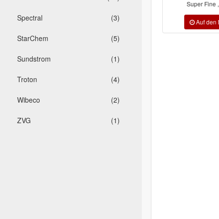
P100, P120, P150, P180, P220, ...
Super Fine , 
Spectral
(3)
StarChem
(5)
Sundstrom
(1)
Troton
(4)
Wibeco
(2)
ZVG
(1)