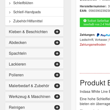
Schleifblüten
3
Herstellernummer:
056039023923
EAN:
Schleif-Handpads
Zubehör/Hilfsmittel
Sofort lieferbar
innerhalb von 2-4 Wer
Kleben & Beschichten
Zahlungen:
Lastschrift, Vorkasse |
Abdecken
Zahlungsmethoden
Spachteln
Lackieren
Polieren
Produkt 
Malerbedarf & Zubehör
Indasa White Line E
Werkzeug & Maschinen
Eine hohe Schleifle
bieten ein überrage
Reinigen