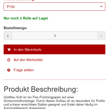
P150
Facdos
(2)
Nur noch
2 Rolle
auf Lager
Finixa
(5)
Bestellmenge:
Indasa
(113)
+
-
KWASNY
(2)
Mirka
(8)
no-name
(1)
Novol
(1)
Prevost
(3)
Produkt Beschreibung:
Proma
(3)
Goldflex-Soft ist ein Flex-Finishingpapier auf einer
Schaumstoffunterlage. Durch diesen Aufbau ist es besonders für Profile
Sia
(21)
und schwer erreichbare Stellen geeignet und findet daher häufig im
Automobilbereich Anwendung.