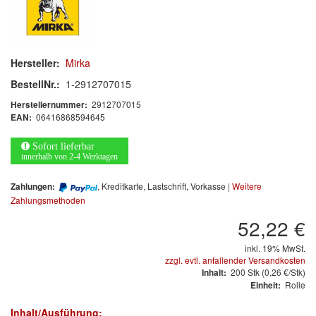
Arbeitsschutz
Luftfilter
Hersteller:
Mirka
Mischfarben
BestellNr.:
1-2912707015
Restposten
2912707015
Herstellernummer:
06416868594645
EAN:
Informationsmaterial
Sofort lieferbar
innerhalb von 2-4 Werktagen
MARKEN
, Kreditkarte, Lastschrift, Vorkasse |
Weitere
Zahlungen:
3M
(1)
Zahlungsmethoden
52,22 €
Colad
(2)
inkl. 19% MwSt.
COLOR-EXPERT
(9)
zzgl. evtl. anfallender Versandkosten
200
Stk
(0,26 €/Stk)
Inhalt:
E-D
(1)
Rolle
Einheit:
Inhalt/Ausführung:
EVERCOAT
(1)