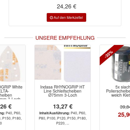
24,26 €
UNSERE EMPFEHLUNG
-35%
Indasa RHYNOGRIP HT
5x siachrome
Line Schleifscheiben
Polierscheiben schwarz
Ø75mm 3-Loch
weich Klett 85mm
13,27 €
39,84 €
25,90 €
P40, P60,
Inhalt/Ausführung:
P80, P100, P120, P150, P180,
P220, ...