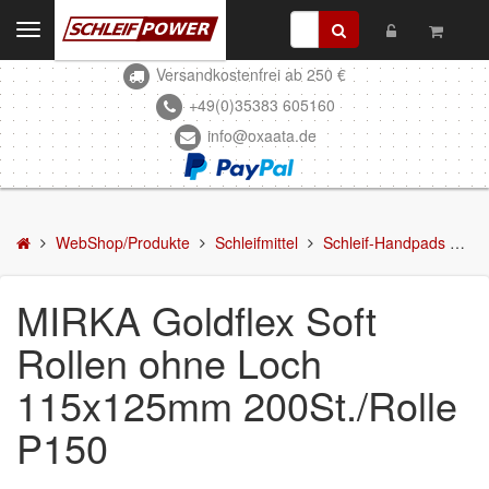
Toggle
navigation
Versandkostenfrei ab 250 €
Kontakt
+49(0)35383 605160
info@oxaata.de
WebShop/Produkte
Schleifmittel
Schleifscheiben
WebShop/Produkte
Schleifmittel
Schleif-Handpads
MI
DELTA-Schleifscheiben
MIRKA Goldflex Soft
Schleifstreifen
Rollen ohne Loch
Schleifmittel in Rollen
115x125mm 200St./Rolle
Schleifbogen
P150
Schleifvlies
Schleifblüten