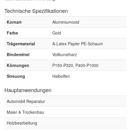
Spectral
(3)
Technische Spezifikationen
StarChem
(5)
Kornart
Aluminiumoxid
Sundstrom
(1)
Farbe
Gold
Troton
(4)
Trägermaterial
A-Latex Papier PE-Schaum
Wibeco
(2)
Bindemittel
Vollkunstharz
ZVG
(1)
Körnungen
P150-P320, P400-P1000
Streuung
Halboffen
Hauptanwendungen
Automobil Reparatur
Maler & Trockenbau
Holzbearbeitung