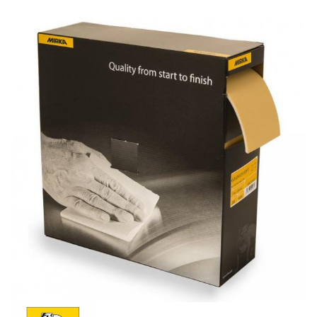
Schleif-Handpads
Zubehör/Hilfsmittel
Kleben & Beschichten
Abdecken
Spachteln
Lackieren
Polieren
Malerbedarf & Zubehör
Werkzeug & Maschinen
Reinigen